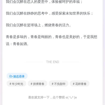
我们会沉醉在恋人的爱意中，体验被呵护的幸福；
我们会沉醉在静静的思考中，感受探索未知世界的快乐；
我们会沉醉在篮球场上，燃烧青春的活力。
青春是多味的，青春是绚丽的，青春也是美妙的，于是我想
说：青春如酒。
THE END
励志语录
# 年少时光
# 拼搏青春
# 不负韶华
# 花样青春
喜欢就支持一下，点个赞呗 o( ❛ᴗ❛ )o