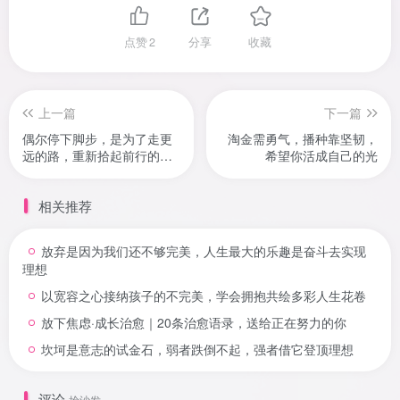
点赞
2
分享
收藏
上一篇
下一篇
偶尔停下脚步，是为了走更
淘金需勇气，播种靠坚韧，
远的路，重新拾起前行的勇
希望你活成自己的光
气和信心
相关推荐
放弃是因为我们还不够完美，人生最大的乐趣是奋斗去实现
理想
以宽容之心接纳孩子的不完美，学会拥抱共绘多彩人生花卷
放下焦虑·成长治愈｜20条治愈语录，送给正在努力的你
坎坷是意志的试金石，弱者跌倒不起，强者借它登顶理想
评论
抢沙发