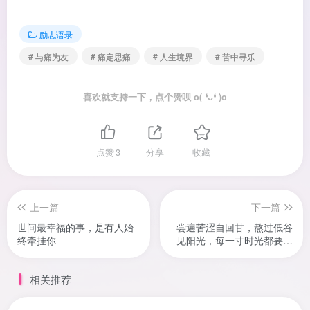
励志语录
# 与痛为友
# 痛定思痛
# 人生境界
# 苦中寻乐
喜欢就支持一下，点个赞呗 o( ❛ᴗ❛ )o
点赞
3
分享
收藏
上一篇
下一篇
世间最幸福的事，是有人始
尝遍苦涩自回甘，熬过低谷
终牵挂你
见阳光，每一寸时光都要自
己亲历
相关推荐