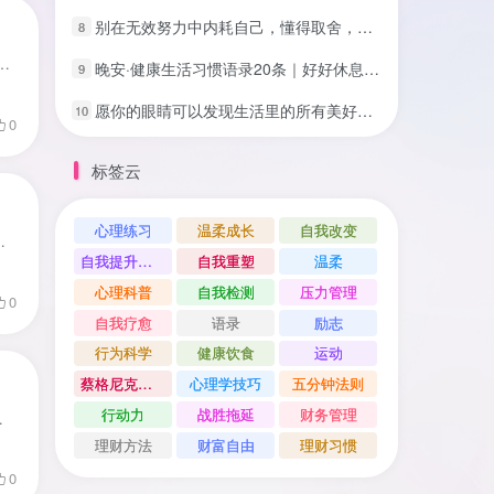
别在无效努力中内耗自己，懂得取舍，专注才能出众
8
。说不上来哪里不对，但整个人像被一层灰蒙蒙的雾笼罩着——不想说话，不想动，刷手机也觉得没意思，躺着也觉得累。你想让...
晚安·健康生活习惯语录20条｜好好休息，是对身体最好的爱💤
9
愿你的眼睛可以发现生活里的所有美好，希望你的生活充满希望
10
0
标签云
心理练习
温柔成长
自我改变
起来，洗漱敷衍了事，早餐来不及吃，出门时狼狈不堪。到了公司，一...
自我提升方法
自我重塑
温柔
心理科普
自我检测
压力管理
0
自我疗愈
语录
励志
行为科学
健康饮食
运动
蔡格尼克效应
心理学技巧
五分钟法则
行动力
战胜拖延
财务管理
由？🤔很多人认为：自律就是不自由自...
理财方法
财富自由
理财习惯
0