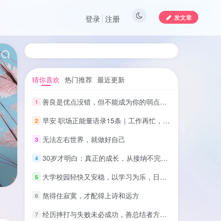
发文章
登录
注册
猜你喜欢
热门推荐
最近更新
善良是优点没错，但不能成为你的弱点：别让温柔错付，坚守原则
1
早安·职场正能量语录15条｜工作再忙，也要保持热爱
2
无法左右世界，就做好自己
3
30岁才明白：真正的成长，从接纳不完美开始
4
大学校园轻快又安稳，以学习为乐，日子平淡却满是欢喜
5
熬得住寂寞，才配得上诗和远方
6
经历摔打与失败未必成功，善总结者方能登上成功阶梯
7