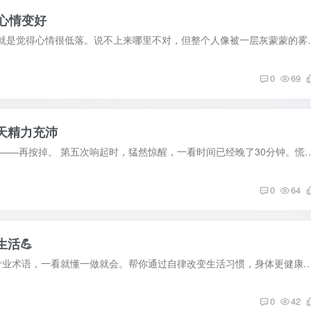
心情变好
你是不是有过这样的时刻？明明没有发生什么大事，但就是觉得心情很低落
0
69
天精力充沛
你是不是也有这样的经历？闹钟响了——按掉。 又响了——再按掉。 第五次响起时，猛然惊醒，一看时间已经晚了30分钟。慌乱中爬
0
64
活💪
自律更自由：5个简单方法，让你拥有健康生活。无需专业术语，一看就懂一做就会。帮你通过自律改变生活习惯，身体更健康，心情更愉悦。为什么自律能让你更自
0
42