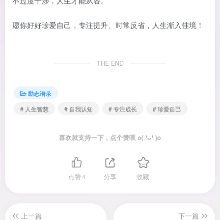
不过度干涉，人生才能从容。
愿你好好珍爱自己，专注提升、时常反省，人生渐入佳境！
THE END
励志语录
# 人生智慧
# 自我认知
# 专注成长
# 珍爱自己
喜欢就支持一下，点个赞呗 o( ❛ᴗ❛ )o
点赞
4
分享
收藏
上一篇
下一篇