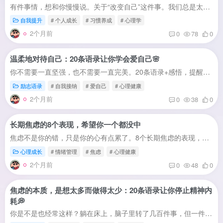
有件事情，想和你慢慢说。关于“改变自己”这件事。我们总是太着急——希望一个月内瘦20斤，希望三个月内掌握一门新技能，希望一年之内“彻底改变自己”。但真正持久的改变，从来不是“猛火快炒...
自我提升
# 个人成长
# 习惯养成
# 心理学
2个月前
0
78
0
温柔地对待自己：20条语录让你学会爱自己🌸
你不需要一直坚强，也不需要一直完美。20条语录+感悟，提醒你温柔地对待自己，像对待最好的朋友那样。有件事情，想和你分享。不是什么大道理，也不是“你应该怎么做”。只是一些话，或许你很久...
励志语录
# 自我接纳
# 爱自己
# 心理健康
2个月前
0
38
0
长期焦虑的8个表现，希望你一个都没中
焦虑不是你的错，只是你的心有点累了。8个长期焦虑的表现，帮你识别自己是否处于焦虑状态，并提供缓解方向。你是不是也经常这样——明明没什么大事发生，但总觉得心里悬着一块石头，放不下来。...
心理成长
# 情绪管理
# 焦虑
# 心理健康
2个月前
0
48
0
焦虑的本质，是想太多而做得太少：20条语录让你停止精神内
耗💭
你是不是也经常这样？躺在床上，脑子里转了几百件事，但一件都没开始。明明什么都没做，却觉得特别累。这是精神内耗——你的大脑在代替你行动，但身体却一直停在原地。想太多，是当代人最大的内...