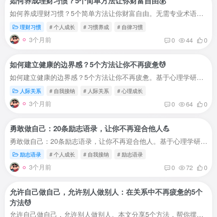
如何养成理财习惯？5个简单方法让你财富自由💰
如何养成理财习惯？5个简单方法让你财富自由。无需专业术语，一看就懂一做就会。帮你通过自律改变理财习惯，实现财富自由。为什么理财习惯很重要？🤔哈佛大学研究表明：养成理财习惯的人，财富...
理财习惯
# 个人成长
# 习惯养成
# 自律习惯
3个月前
0
44
0
如何建立健康的边界感？5个方法让你不再疲惫💆
如何建立健康的边界感？5个方法让你不再疲惫。基于心理学研究，学会课题分离，建立健康关系，摆脱关系疲惫。你是不是也有这些感受？🤔在亲密关系中：伴侣的情绪，你来负责伴侣的选择，你来干涉...
人际关系
# 自我接纳
# 人际关系
# 心理成长
3个月前
0
64
0
勇敢做自己：20条励志语录，让你不再迎合他人💪
勇敢做自己：20条励志语录，让你不再迎合他人。基于心理学研究，提供实用自我接纳方法。帮你通过语录激励自己，勇敢做自己，建立健康关系。为什么语录能帮你勇敢做自己？🤔哈佛大学研究表明：积...
励志语录
# 个人成长
# 自我接纳
# 励志语录
3个月前
0
72
0
允许自己做自己，允许别人做别人：在关系中不再疲惫的5个
方法💆
允许自己做自己，允许别人做别人。本文分享5个方法，帮你摆脱关系疲惫。基于心理学研究，学会课题分离，建立自由的关系状态。人际关系的核心困境🤔你是不是也有这些感受？在亲密关系中：总想改...