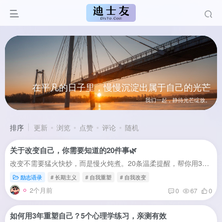
感谢有你，奔赴更好的自己~
感谢有你，奔赴更好的自己
每一段成长，都有「迪士友」陪伴！
每一段成长，都有「迪士友」陪
在平凡的日子里，慢慢沉淀出属于自己的光芒
在平凡的日子里，慢慢沉淀出属于自己的光
我们一起，静待光芒绽放。
我们一起，静待光芒绽
排序
更新
浏览
点赞
评论
随机
关于改变自己，你需要知道的20件事🌿
改变不需要猛火快炒，而是慢火炖煮。20条温柔提醒，帮你用3年时间，温柔地雕琢自己。有件事情，想和你慢慢说。不是“你应该怎样”，也不是“你做错了什么”。只是——如果你也在尝试改变自己，...
励志语录
# 长期主义
# 自我重塑
# 自我改变
2个月前
0
67
0
如何用3年重塑自己？5个心理学练习，亲测有效