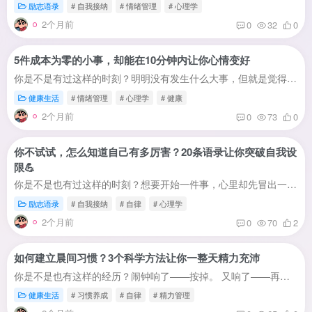
励志语录
# 自我接纳
# 情绪管理
# 心理学
2个月前
0
32
0
5件成本为零的小事，却能在10分钟内让你心情变好
你是不是有过这样的时刻？明明没有发生什么大事，但就是觉得心情很低落。说不上来哪里不对，但整个人像被一层灰蒙蒙的雾笼罩着——不想说话，不想动，刷手机也觉得没意思，躺着也觉得累。你想让...
健康生活
# 情绪管理
# 心理学
# 健康
2个月前
0
73
0
你不试试，怎么知道自己有多厉害？20条语录让你突破自我设
限💪
你是不是也有过这样的时刻？想要开始一件事，心里却先冒出一百个「不行」：我想做自媒体，但是「我没有才华」； 我想换工作，但是「我没有经验」； 我想创业，但是「我没有资源」； 我想学英语...
励志语录
# 自我接纳
# 自律
# 心理学
2个月前
0
70
2
如何建立晨间习惯？3个科学方法让你一整天精力充沛
你是不是也有这样的经历？闹钟响了——按掉。 又响了——再按掉。 第五次响起时，猛然惊醒，一看时间已经晚了30分钟。慌乱中爬起来，洗漱敷衍了事，早餐来不及吃，出门时狼狈不堪。到了公司，一...
健康生活
# 习惯养成
# 自律
# 精力管理