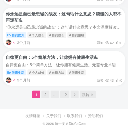
你永远是自己最忠诚的战友：这句话什么意思？读懂的人都不
再迷茫💪
“你永远是自己最忠诚的战友”：这句话什么意思？本文深度解读，帮你理解自我成长的核心。读懂的人都不再迷茫，学会与自己并肩作战。这句话什么意思？🤔你永远是自己最忠诚的战友。这句话，很多...
自我提升
# 个人成长
# 自我成长
# 自我接纳
3个月前
0
42
0
自律更自由：5个简单方法，让你拥有健康生活💪
自律更自由：5个简单方法，让你拥有健康生活。无需专业术语，一看就懂一做就会。帮你通过自律改变生活习惯，身体更健康，心情更愉悦。为什么自律能让你更自由？🤔很多人认为：自律就是不自由自...
健康生活
# 个人成长
# 自律方法
# 健康生活
3个月前
0
43
0
1
2
…
12
跳转
友情链接
关于我们
联系我们
赞助我们
© 2026
迪士友 # DisYo.Com