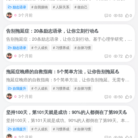
励志语录
# 自我接纳
# 人际关系
# 做自己
3个月前
0
53
0
告别拖延症：20条励志语录，让你立刻行动💪
告别拖延症：20条励志语录，让你立刻行动。基于心理学研究，提供实用自律方法。帮你通过语录激励自己，告别拖延，养成好习惯。为什么语录能帮你告别拖延？🤔哈佛大学研究表明：积极的自我对话可...
励志语录
# 个人成长
# 习惯养成
# 自律习惯
3个月前
0
72
0
拖延症晚癌的自救指南：5个简单方法，让你告别拖延💪
拖延症晚癌的自救指南：5个简单方法，让你告别拖延。无需专业术语，一看就懂一做就会。帮你通过自律改变生活习惯，身体更健康，心情更愉悦。你是不是也有这些情况？🤔早上：闹钟响了，再睡5分钟...
自我提升
# 个人成长
# 习惯养成
# 自律习惯
3个月前
0
50
0
坚持100天，第101天就是成功：90%的人都倒在了第99天💪
坚持100天，第101天就是成功。90%的人都倒在了第99天。本文分享坚持100天的方法，帮你养成好习惯，实现人生目标。为什么是100天？🤔伦敦大学研究表明：一个新习惯平均需要66天养成，但真正持久...
自我提升
# 个人成长
# 习惯养成
# 自律习惯
3个月前
0
59
0