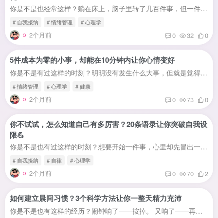
你是不是也经常这样？躺在床上，脑子里转了几百件事，但一件都没开始。明明什么都没做，却觉得特别累。这是精神内耗——你的大脑在代替你行动，但身体却一直停在原地。想太多，是当代人最大的内...
# 自我接纳
# 情绪管理
# 心理学
2个月前
0
32
0
5件成本为零的小事，却能在10分钟内让你心情变好
你是不是有过这样的时刻？明明没有发生什么大事，但就是觉得心情很低落。说不上来哪里不对，但整个人像被一层灰蒙蒙的雾笼罩着——不想说话，不想动，刷手机也觉得没意思，躺着也觉得累。你想让...
# 情绪管理
# 心理学
# 健康
2个月前
0
73
0
你不试试，怎么知道自己有多厉害？20条语录让你突破自我设
限💪
你是不是也有过这样的时刻？想要开始一件事，心里却先冒出一百个「不行」：我想做自媒体，但是「我没有才华」； 我想换工作，但是「我没有经验」； 我想创业，但是「我没有资源」； 我想学英语...
# 自我接纳
# 自律
# 心理学
2个月前
0
70
2
如何建立晨间习惯？3个科学方法让你一整天精力充沛
你是不是也有这样的经历？闹钟响了——按掉。 又响了——再按掉。 第五次响起时，猛然惊醒，一看时间已经晚了30分钟。慌乱中爬起来，洗漱敷衍了事，早餐来不及吃，出门时狼狈不堪。到了公司，一...