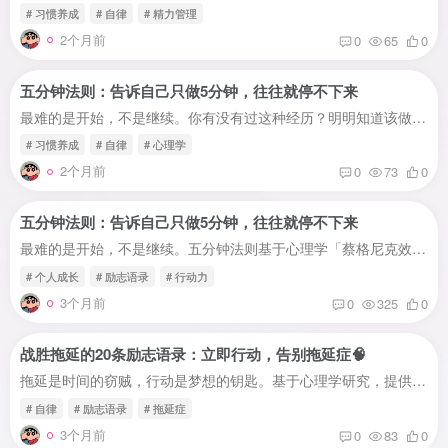
# 习惯养成
# 自律
# 精力管理
2个月前
0
65
0
五分钟法则：告诉自己只做5分钟，往往就停不下来
最难的是开始，不是继续。你有没有过这种经历？明明知道该做某件事——写报告、健身、学习、整理房间……但就是迟迟不动手。心里想着'等一下再做'，结果一拖就是一天、一周、甚至一个月。今天要...
# 习惯养成
# 自律
# 心理学
2个月前
0
73
0
五分钟法则：告诉自己只做5分钟，往往就停不下来
最难的是开始，不是继续。五分钟法则基于心理学「蔡格尼克效应」，通过降低启动门槛，帮助你突破拖延困境。本文提供完整使用指南、实战案例和常见问题解答，帮你立即行动。为什么「只做五分钟」...
# 个人成长
# 励志语录
# 行动力
3个月前
0
325
0
战胜拖延的20条励志语录：立即行动，告别拖延症🧠
拖延是时间的窃贼，行动是梦想的钥匙。基于心理学研究，提供20条实用语录 + 使用场景 + 心理学依据。帮你通过语录激励自己，立即行动，告别拖延症。为什么语录能帮你战胜拖延？🤔哈佛大学研究表...
# 自律
# 励志语录
# 拖延症
3个月前
0
83
0