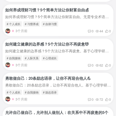
如何养成理财习惯？5个简单方法让你财富自由💰
如何养成理财习惯？5个简单方法让你财富自由。无需专业术语，一看就懂一做就会。帮你通过自律改变理财习惯，实现财富自由。为什么理财习惯很重要？🤔哈佛大学研究表明：养成理财习惯的人，财富...
# 个人成长
# 习惯养成
# 自律习惯
3个月前
0
44
0
如何建立健康的边界感？5个方法让你不再疲惫💆
如何建立健康的边界感？5个方法让你不再疲惫。基于心理学研究，学会课题分离，建立健康关系，摆脱关系疲惫。你是不是也有这些感受？🤔在亲密关系中：伴侣的情绪，你来负责伴侣的选择，你来干涉...
# 自我接纳
# 人际关系
# 心理成长
3个月前
0
62
0
勇敢做自己：20条励志语录，让你不再迎合他人💪
勇敢做自己：20条励志语录，让你不再迎合他人。基于心理学研究，提供实用自我接纳方法。帮你通过语录激励自己，勇敢做自己，建立健康关系。为什么语录能帮你勇敢做自己？🤔哈佛大学研究表明：积...
# 个人成长
# 自我接纳
# 励志语录
3个月前
0
72
0
允许自己做自己，允许别人做别人：在关系中不再疲惫的5个