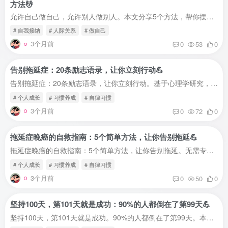
方法💆
允许自己做自己，允许别人做别人。本文分享5个方法，帮你摆脱关系疲惫。基于心理学研究，学会课题分离，建立自由的关系状态。人际关系的核心困境🤔你是不是也有这些感受？在亲密关系中：总想改...
# 自我接纳
# 人际关系
# 做自己
3个月前
0
53
0
告别拖延症：20条励志语录，让你立刻行动💪
告别拖延症：20条励志语录，让你立刻行动。基于心理学研究，提供实用自律方法。帮你通过语录激励自己，告别拖延，养成好习惯。为什么语录能帮你告别拖延？🤔哈佛大学研究表明：积极的自我对话可...
# 个人成长
# 习惯养成
# 自律习惯
3个月前
0
72
0
拖延症晚癌的自救指南：5个简单方法，让你告别拖延💪
拖延症晚癌的自救指南：5个简单方法，让你告别拖延。无需专业术语，一看就懂一做就会。帮你通过自律改变生活习惯，身体更健康，心情更愉悦。你是不是也有这些情况？🤔早上：闹钟响了，再睡5分钟...
# 个人成长
# 习惯养成
# 自律习惯
3个月前
0
50
0
坚持100天，第101天就是成功：90%的人都倒在了第99天💪
坚持100天，第101天就是成功。90%的人都倒在了第99天。本文分享坚持100天的方法，帮你养成好习惯，实现人生目标。为什么是100天？🤔伦敦大学研究表明：一个新习惯平均需要66天养成，但真正持久...