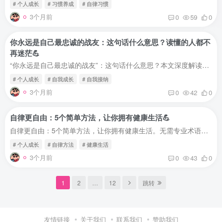
# 个人成长
# 习惯养成
# 自律习惯
3个月前
0
59
0
你永远是自己最忠诚的战友：这句话什么意思？读懂的人都不
再迷茫💪
“你永远是自己最忠诚的战友”：这句话什么意思？本文深度解读，帮你理解自我成长的核心。读懂的人都不再迷茫，学会与自己并肩作战。这句话什么意思？🤔你永远是自己最忠诚的战友。这句话，很多...
# 个人成长
# 自我成长
# 自我接纳
3个月前
0
42
0
自律更自由：5个简单方法，让你拥有健康生活💪
自律更自由：5个简单方法，让你拥有健康生活。无需专业术语，一看就懂一做就会。帮你通过自律改变生活习惯，身体更健康，心情更愉悦。为什么自律能让你更自由？🤔很多人认为：自律就是不自由自...
# 个人成长
# 自律方法
# 健康生活
3个月前
0
43
0
1
2
…
12
跳转
友情链接
关于我们
联系我们
赞助我们