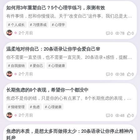
如何用3年重塑自己？5个心理学练习，亲测有效
有件事情，想和你慢慢说。关于“改变自己”这件事。我们总是太着急——希望一个月内瘦20斤，希望三个月内掌握一门新技能，希望一年之内“彻底改变自己”。但真正持久的改变，从来不是“猛火快炒...
# 个人成长
# 习惯养成
# 心理学
2个月前
0
78
0
温柔地对待自己：20条语录让你学会爱自己🌸
你不需要一直坚强，也不需要一直完美。20条语录+感悟，提醒你温柔地对待自己，像对待最好的朋友那样。有件事情，想和你分享。不是什么大道理，也不是“你应该怎么做”。只是一些话，或许你很久...
# 自我接纳
# 爱自己
# 心理健康
2个月前
0
38
0
长期焦虑的8个表现，希望你一个都没中
焦虑不是你的错，只是你的心有点累了。8个长期焦虑的表现，帮你识别自己是否处于焦虑状态，并提供缓解方向。你是不是也经常这样——明明没什么大事发生，但总觉得心里悬着一块石头，放不下来。...
# 情绪管理
# 焦虑
# 心理健康
2个月前
0
48
0
焦虑的本质，是想太多而做得太少：20条语录让你停止精神内
耗💭