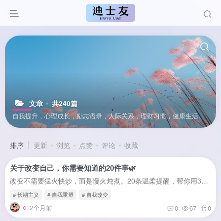
文章
共240篇
自我提升，心理成长，励志语录，人际关系，理财习惯，健康生活。
排序
更新
浏览
点赞
评论
收藏
关于改变自己，你需要知道的20件事🌿
改变不需要猛火快炒，而是慢火炖煮。20条温柔提醒，帮你用3年时间，温柔地雕琢自己。有件事情，想和你慢慢说。不是“你应该怎样”，也不是“你做错了什么”。只是——如果你也在尝试改变自己，...
# 长期主义
# 自我重塑
# 自我改变
2个月前
0
67
0