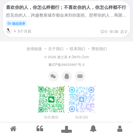
喜欢你的人，你怎么样都行；不喜欢你的人，你怎么样都不行
想见你的人，跨越整座城市都会来到你面前。想帮你的人，再困难也会想尽办法帮你。聊得来的人，永远不会嫌你话多。疼爱你的人，会想尽办法逗你开心。喜欢你的人，你怎么样都行，不喜欢你的人，你...
励志语录
5个月前
0
38
2
友情链接
关于我们
联系我们
赞助我们
© 2026
迪士友 # DisYo.Com
豫ICP备09033997号-3
站长微信
站长QQ