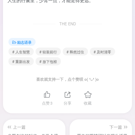
人生的行囊里，少背一点，才能走得更远。
THE END
励志语录
# 人生智慧
# 轻装前行
# 释然过往
# 及时清零
# 重新出发
# 放下包袱
喜欢就支持一下，点个赞呗 o( ❛ᴗ❛ )o
点赞
3
分享
收藏
上一篇
下一篇