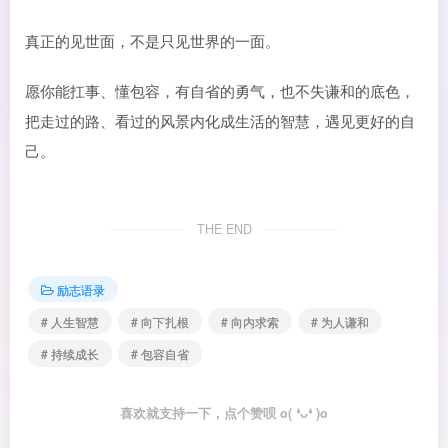
真正的见世面，不是只见世界的一面。
愿你能扛事、懂包容，有自省的勇气，也不失谦和的底色，
把走过的路、看过的风景内化成生活的智慧，遇见更好的自
己。
THE END
励志语录
# 人生智慧
# 向下扎根
# 向内求索
# 为人谦和
# 持续成长
# 包容自省
喜欢就支持一下，点个赞呗 o( ❛ᴗ❛ )o