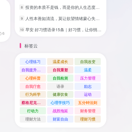
投资的本质不是钱，而是你的人生态度｜深度思考
8
人性本善如清流，莫让欲望情绪蒙心失彩虹
9
早安·好习惯语录15条｜好习惯，让你悄悄变好✨
10
6
标签云
心理练习
温柔成长
自我改变
自我提升方法
自我重塑
温柔
心理科普
自我检测
压力管理
自我疗愈
语录
励志
行为科学
健康饮食
运动
蔡格尼克效应
心理学技巧
五分钟法则
行动力
战胜拖延
财务管理
理财方法
财富自由
理财习惯