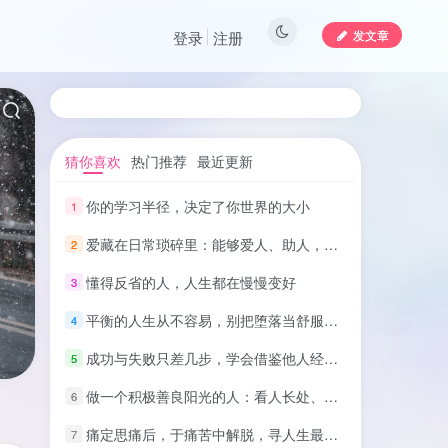
发文章
登录
注册
猜你喜欢
热门推荐
最近更新
你的学习半径，决定了你世界的大小
1
爱藏在日常琐碎里：能够爱人、助人，本身就是一种幸福
2
懂得反省的人，人生都在慢慢变好
3
平衡的人生从不容易，别把堕落当舒服：把日子过得积极、踏实、有光
4
成功与失败只差几步，学会借鉴他人经验，少走弯路
5
做一个积极善良阳光的人：看人长处、帮人难处、记人好处
6
痛定思痛后，于痛苦中解脱，寻人生最高境界
7