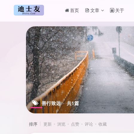
首页
文章
关于
善行致远
共1篇
排序
更新
浏览
点赞
评论
收藏