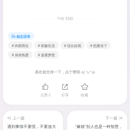
THE END
励志语录
# 向阳而生
# 积极生活
# 活出自我
# 把握当下
# 保持热爱
# 追逐梦想
喜欢就支持一下，点个赞呗 o( ❛ᴗ❛ )o
点赞
3
分享
收藏
上一篇
下一篇
遇到事情不要慌，不要放大
“麻烦”别人也是一种智慧，