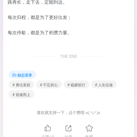
路再长，走下去，定能到达。
每次归程，都是为了更好出发；
每次停歇，都是为了积攒力量。
THE END
励志语录
# 勇往直前
# 不忘初心
# 砥砺前行
# 人生征途
# 迎难而上
喜欢就支持一下，点个赞呗 o( ❛ᴗ❛ )o
点赞
13
分享
收藏