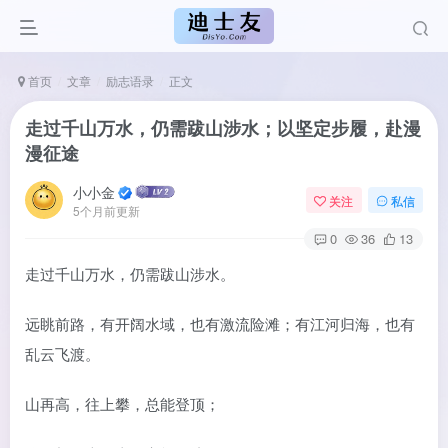
首页
文章
励志语录
正文
走过千山万水，仍需跋山涉水；以坚定步履，赴漫
漫征途
小小金
关注
私信
5个月前更新
0
36
13
走过千山万水，仍需跋山涉水。
远眺前路，有开阔水域，也有激流险滩；有江河归海，也有
乱云飞渡。
山再高，往上攀，总能登顶；