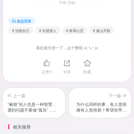
THE END
励志语录
# 治愈自己
# 自渡渡人
# 格局心态
# 逢山开路
喜欢就支持一下，点个赞呗 o( ❛ᴗ❛ )o
点赞
5
分享
收藏
上一篇
下一篇
“麻烦”别人也是一种智慧，
为什么同样的事，有人觉得
遇到问题不要做“孤岛”，学
难有人觉得易？希望你早日
会寻求帮助
变强
相关推荐