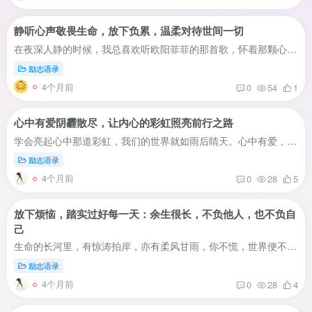
静听心声敬畏生命，放下负累，温柔对待世间一切
在夜深人静的时候，我总喜欢听欧阳菲菲的那首歌，怀着那颗心，敬畏万物敬畏生命。落叶有情，逝云有意，人生苦短，何必带着仇恨之剑嗔怒之刀狂舞于世，学会放下，学会尊动学会敬爱。感恩的心（欧...
励志语录
4个月前
0
54
1
心中有爱阴霾散尽，让内心的彩虹照亮前行之路
学会亮起心中那道彩虹，我们的世界就如雨后睛天。心中有爱，阴霾散尽，天空依然蔚蓝。心中有了那道彩虹，空气芬芳馥郁，香泽万里；心中有了那道彩虹，笑脸灿然如花，鲜艳夺目；心中有了那道彩虹...
励志语录
4个月前
0
28
5
放下烦恼，踏实过好每一天：余生很长，不负他人，也不负自
己
生命的长河里，有惊涛拍岸，亦有柔风甘雨，你不慌，世界便不慌。放下心中所有的烦恼和忧愁，踏踏实实地做好每一天的事，你会发现，人生充满了阳光和希望。余生很长，不必慌张，太阳下山，还有月...
励志语录
4个月前
0
28
4