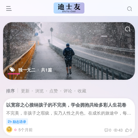
独一无二
共1篇
排序
更新
浏览
点赞
评论
收藏
以宽容之心接纳孩子的不完美，学会拥抱共绘多彩人生花卷
不完美，非孩子之瑕疵，实乃人性之共色。在成长的旅途中，每个人都是独一无二的，携带着各自的不完美，这些不完美如同星辰的斑点，让夜空更加璀璨。学会拥抱不完美，是成长的智慧，也是人性光辉...
励志语录
5个月前
0
43
0