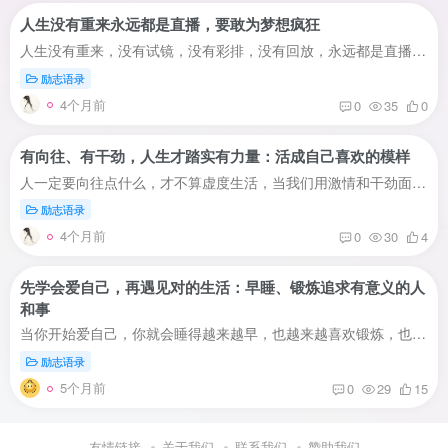
人生没有重来永远都是直播，要敢为梦想疯狂
人生没有重来，没有试镜，没有彩排，没有回放，永远都是直播。情不伤人不近情，人不疯狂难成梦。只有知道感恩，热爱生活，珍爱生命，珍惜所拥有的，才会活的快乐充实，美丽、幸福。
励志语录
4个月前
0
35
0
有向往、有干劲，人生才踏实有力量：活成自己喜欢的模样
人一定要向往点什么，才不算虚度生活，当我们用激情和干劲面对工作，坚定地走在内心通往理想的路上，将简简单单而又无比重要的小事融进自己的生活、生命中的时候，就能感觉到踏实和有力量，逐渐...
励志语录
4个月前
0
30
4
先学会爱自己，再遇见对的生活：早睡、锻炼追求有意义的人
和事
当你开始爱自己，你就会睡得越来越早，也越来越喜欢锻炼，也不再纠结和焦虑，变得自信满满，去追求有意义的人和事。
励志语录
5个月前
0
29
15
友情链接
关于我们
联系我们
赞助我们