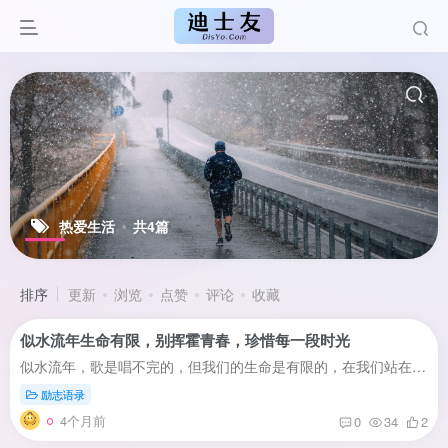
热爱生活
共4篇
排序
更新
浏览
点赞
评论
收藏
似水流年生命有限，别挥霍青春，珍惜每一段时光
似水流年，歌是唱不完的，但我们的生命是有限的，在我们站在时钟的圆心时，看时针与分针的交角，那些流过的角度，或者说逝去的歌，能带以你几分感动？青春不允许被挥霍，倘若自己并不伟大，那就...
励志语录
4个月前
0
34
2