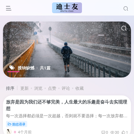
接纳缺憾
共1篇
排序
更新
浏览
点赞
评论
收藏
放弃是因为我们还不够完美，人生最大的乐趣是奋斗去实现理
想
每一次选择都必须是一次超越，否则就不要选择；每一次放弃都必须是一次升华，否则就不要放弃。做人最大的乐趣在于透过奋斗去实现理想，所以选择放弃意味着我们还要更加完美，有缺点意味着我们还...
励志语录
4个月前
0
30
1