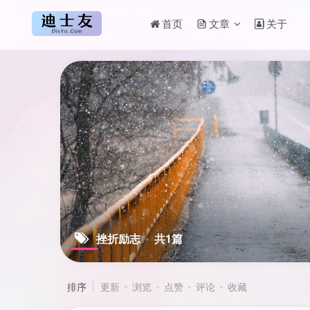
首页
文章
关于
挫折励志
共1篇
排序
更新
浏览
点赞
评论
收藏