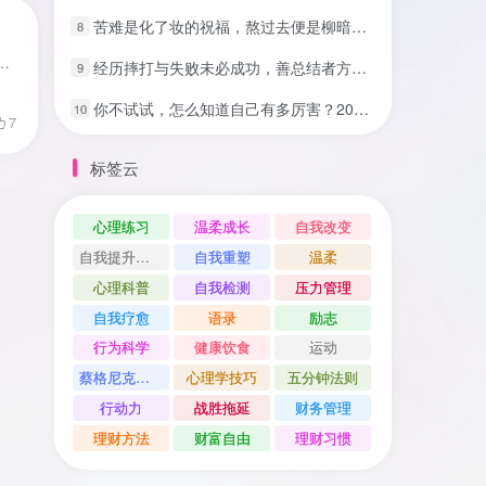
苦难是化了妆的祝福，熬过去便是柳暗花明
8
养分，在一次次的历练中总结经验反思不足，那些无法打败你的，终将使你更加强大。
经历摔打与失败未必成功，善总结者方能登上成功阶梯
9
你不试试，怎么知道自己有多厉害？20条语录让你突破自我设限💪
10
7
标签云
心理练习
温柔成长
自我改变
自我提升方法
自我重塑
温柔
心理科普
自我检测
压力管理
自我疗愈
语录
励志
行为科学
健康饮食
运动
蔡格尼克效应
心理学技巧
五分钟法则
行动力
战胜拖延
财务管理
理财方法
财富自由
理财习惯