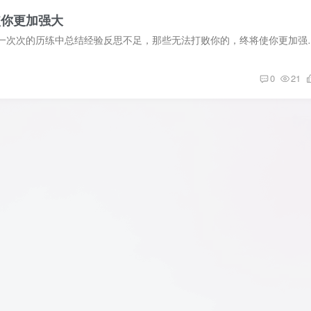
使你更加强大
不要害怕失败。把磕绊看作铺垫，将失败视为
0
21