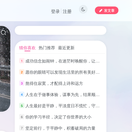
发文章
登录
注册
猜你喜欢
热门推荐
最近更新
成功信念如闹钟，在迷茫时唤醒你，让你坚持做对的事
1
愿你的眼睛可以发现生活里的所有美好，希望你的生活充满希望
2
熬得住寂寞，才配得上诗和远方
3
人生在于做事体验，谋事为先，结果顺其自然就好
4
人生最好是平静，平淡度日不慌忙，守静心享清欢
5
你的学习半径，决定了你世界的大小
6
坚定前行，于平静中，积蓄破局的力量
7