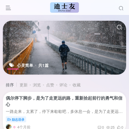
心灵简单
共1篇
排序
更新
浏览
点赞
评论
收藏
偶尔停下脚步，是为了走更远的路，重新拾起前行的勇气和信
心
一路走来，太累了，停下来歇歇吧，多休息一会，是为了走更远的路。抬头看看天，看乌云的缝隙里钻出的斑驳阳光，重新拾起前行的勇气和信心；回首望望来路，想想丢下了什么，还有什么能够丢下的，...
励志语录
4个月前
0
25
0