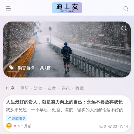
勤奋自律
共1篇
排序
更新
浏览
点赞
评论
收藏
人生最好的贵人，就是努力向上的自己：永远不要放弃成长
我从未见过，一个早起、勤奋、谨慎、诚实的人抱怨命运不好的。最完美的状态，不是你从不失误，而是你从没放弃成长。没人能把你变的越来越好，时间和经历只是陪衬，支撑你变的越来越好的，是你坚...
励志语录
5个月前
0
33
14